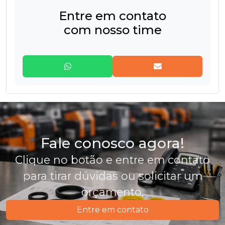
Coxim
Entre em contato
com nosso time
Diafragma
Gaxeta
Jogo de gaxeta - Chevron
Juntas
Kits de reparo
Fale conosco agora!
Peças em Teflon
Clique no botão e entre em contato
para tirar dúvidas ou solicitar um
Peças técnicas e especiais
orçamento.
Perfil de borracha
Entre em contato
Sanfona