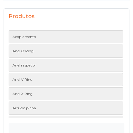
Produtos
Acoplamento
Anel O’Ring
Anel raspador
Anel V’Ring
Anel X’Ring
Arruela plana
Blindagem para rolamentos