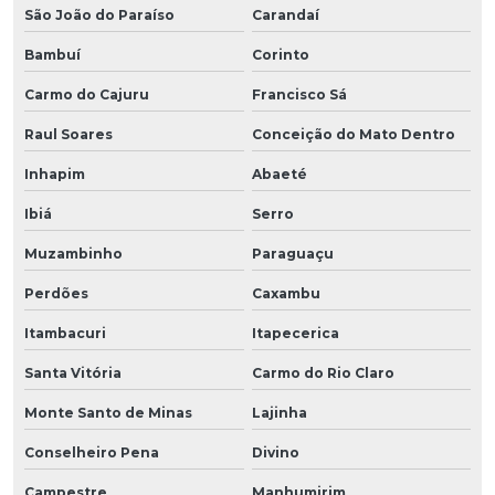
São João do Paraíso
Carandaí
Bambuí
Corinto
Carmo do Cajuru
Francisco Sá
Raul Soares
Conceição do Mato Dentro
Inhapim
Abaeté
Ibiá
Serro
Muzambinho
Paraguaçu
Perdões
Caxambu
Itambacuri
Itapecerica
Santa Vitória
Carmo do Rio Claro
Monte Santo de Minas
Lajinha
Conselheiro Pena
Divino
Campestre
Manhumirim