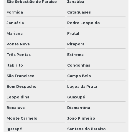
São Sebastião do Paraíso
Janaúba
Formiga
Cataguases
Januária
Pedro Leopoldo
Mariana
Frutal
Ponte Nova
Pirapora
Três Pontas
Extrema
Itabirito
Congonhas
São Francisco
Campo Belo
Bom Despacho
Lagoa da Prata
Leopoldina
Guaxupé
Bocaiuva
Diamantina
Monte Carmelo
João Pinheiro
Igarapé
Santana do Paraíso