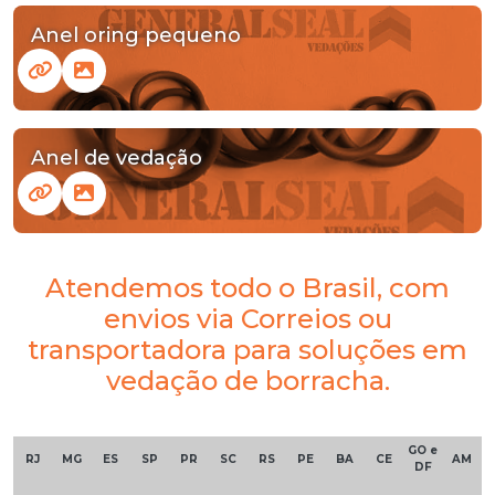
Anel oring pequeno
Anel de vedação
Atendemos todo o Brasil, com
envios via Correios ou
transportadora para soluções em
vedação de borracha.
GO e
RJ
MG
ES
SP
PR
SC
RS
PE
BA
CE
AM
DF