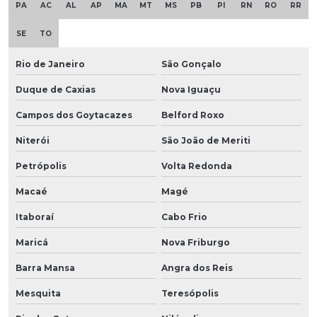
PA
AC
AL
AP
MA
MT
MS
PB
PI
RN
RO
RR
SE
TO
Rio de Janeiro
São Gonçalo
Duque de Caxias
Nova Iguaçu
Campos dos Goytacazes
Belford Roxo
Niterói
São João de Meriti
Petrópolis
Volta Redonda
Macaé
Magé
Itaboraí
Cabo Frio
Maricá
Nova Friburgo
Barra Mansa
Angra dos Reis
Mesquita
Teresópolis