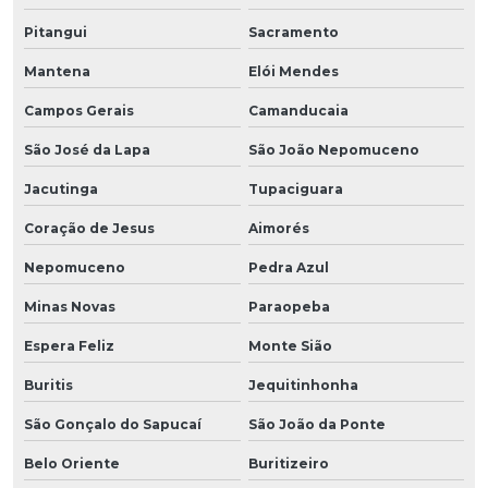
Pitangui
Sacramento
Mantena
Elói Mendes
Campos Gerais
Camanducaia
São José da Lapa
São João Nepomuceno
Jacutinga
Tupaciguara
Coração de Jesus
Aimorés
Nepomuceno
Pedra Azul
Minas Novas
Paraopeba
Espera Feliz
Monte Sião
Buritis
Jequitinhonha
São Gonçalo do Sapucaí
São João da Ponte
Belo Oriente
Buritizeiro