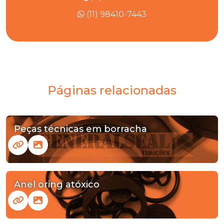
(11) 98410-7443
Páginas relacionadas
Peças técnicas em borracha
Anel oring atóxico