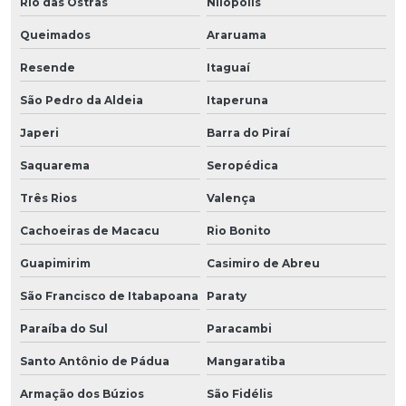
Rio das Ostras
Nilópolis
Queimados
Araruama
Resende
Itaguaí
São Pedro da Aldeia
Itaperuna
Japeri
Barra do Piraí
Saquarema
Seropédica
Três Rios
Valença
Cachoeiras de Macacu
Rio Bonito
Guapimirim
Casimiro de Abreu
São Francisco de Itabapoana
Paraty
Paraíba do Sul
Paracambi
Santo Antônio de Pádua
Mangaratiba
Armação dos Búzios
São Fidélis