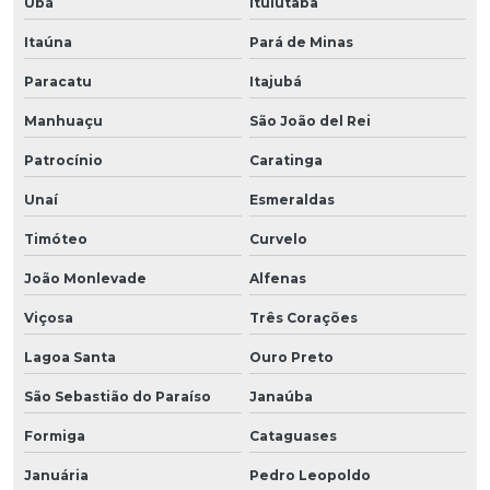
Ubá
Ituiutaba
Itaúna
Pará de Minas
Paracatu
Itajubá
Manhuaçu
São João del Rei
Patrocínio
Caratinga
Unaí
Esmeraldas
Timóteo
Curvelo
João Monlevade
Alfenas
Viçosa
Três Corações
Lagoa Santa
Ouro Preto
São Sebastião do Paraíso
Janaúba
Formiga
Cataguases
Januária
Pedro Leopoldo