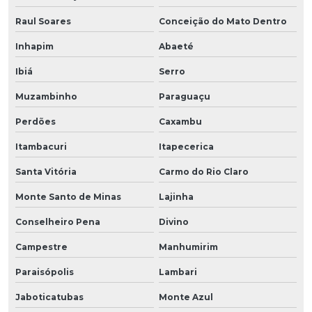
Raul Soares
Conceição do Mato Dentro
Inhapim
Abaeté
Ibiá
Serro
Muzambinho
Paraguaçu
Perdões
Caxambu
Itambacuri
Itapecerica
Santa Vitória
Carmo do Rio Claro
Monte Santo de Minas
Lajinha
Conselheiro Pena
Divino
Campestre
Manhumirim
Paraisópolis
Lambari
Jaboticatubas
Monte Azul