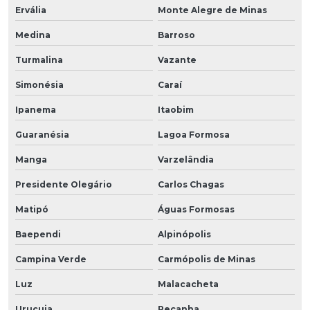
Ervália
Monte Alegre de Minas
Medina
Barroso
Turmalina
Vazante
Simonésia
Caraí
Ipanema
Itaobim
Guaranésia
Lagoa Formosa
Manga
Varzelândia
Presidente Olegário
Carlos Chagas
Matipó
Águas Formosas
Baependi
Alpinópolis
Campina Verde
Carmópolis de Minas
Luz
Malacacheta
Urucuia
Peçanha