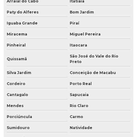
Arraial do Cabo
Itatiaia
Paty do Alferes
Bom Jardim
Iguaba Grande
Piraí
Miracema
Miguel Pereira
Pinheiral
Itaocara
São José do Vale do Rio
Quissamã
Preto
Silva Jardim
Conceição de Macabu
Cordeiro
Porto Real
Cantagalo
Sapucaia
Mendes
Rio Claro
Porciúncula
Carmo
Sumidouro
Natividade