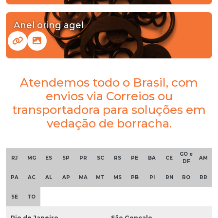
Anel oring agel
Atendemos todo o Brasil, com
envios via Correios ou
transportadora para soluções em
vedação de borracha.
GO e
RJ
MG
ES
SP
PR
SC
RS
PE
BA
CE
AM
DF
PA
AC
AL
AP
MA
MT
MS
PB
PI
RN
RO
RR
SE
TO
Rio de Janeiro
São Gonçalo