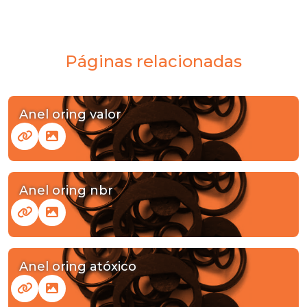
Páginas relacionadas
Anel oring valor
Anel oring nbr
Anel oring atóxico