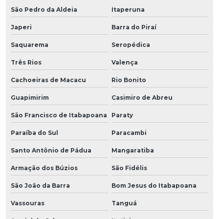
São Pedro da Aldeia
Itaperuna
Japeri
Barra do Piraí
Saquarema
Seropédica
Três Rios
Valença
Cachoeiras de Macacu
Rio Bonito
Guapimirim
Casimiro de Abreu
São Francisco de Itabapoana
Paraty
Paraíba do Sul
Paracambi
Santo Antônio de Pádua
Mangaratiba
Armação dos Búzios
São Fidélis
São João da Barra
Bom Jesus do Itabapoana
Vassouras
Tanguá