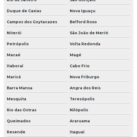
Duque de Caxias
Nova Iguaçu
Campos dos Goytacazes
Belford Roxo
Niterói
São João de Meriti
Petrópolis
Volta Redonda
Macaé
Magé
Itaboraí
Cabo Frio
Maricá
Nova Friburgo
Barra Mansa
Angra dos Reis
Mesquita
Teresópolis
Rio das Ostras
Nilópolis
Queimados
Araruama
Resende
Itaguaí