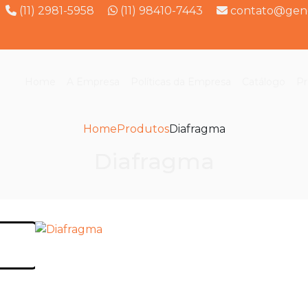
(11) 2981-5958
(11) 98410-7443
contato@gene
Home
A Empresa
Políticas da Empresa
Catálogo
Pr
Home
Produtos
Diafragma
Diafragma