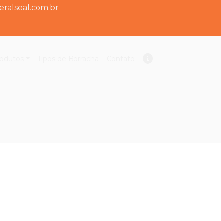
ralseal.com.br
odutos
Tipos de Borracha
Contato