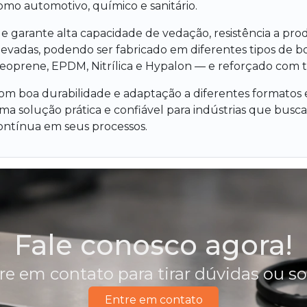
omo automotivo, químico e sanitário.
le garante alta capacidade de vedação, resistência a pro
levadas, podendo ser fabricado em diferentes tipos de bo
eoprene, EPDM, Nitrílica e Hypalon — e reforçado com te
om boa durabilidade e adaptação a diferentes formatos e
ma solução prática e confiável para indústrias que bu
ontínua em seus processos.
Fale conosco agora!
re em contato para tirar dúvidas ou s
Entre em contato