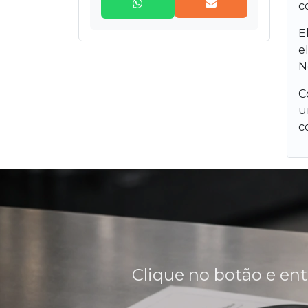
Jogo de gaxeta - Chevron
c
E
Juntas
e
N
Kits de reparo
C
Peças em Teflon
u
c
Peças técnicas e especiais
Perfil de borracha
Sanfona
Sede de válvula borboleta
Ventosa
Clique no botão e ent