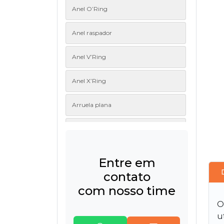
Anel O’Ring
Anel raspador
Anel V’Ring
Anel X’Ring
Arruela plana
Blindagem para rolamentos
Coxim
Entre em
contato
Diafragma
com nosso time
Gaxeta
O
u