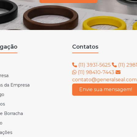
gação
Contatos
(11) 3931-5625
(11) 298
(11) 98410-7443
resa
contato@generalseal.com
cas da Empresa
Envie sua mensagem!
go
os
de Borracha
o
ações