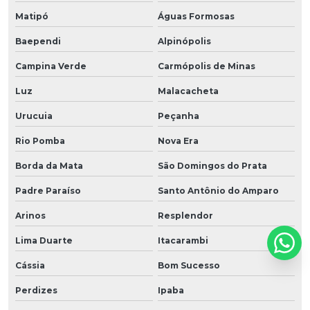
Matipó
Águas Formosas
Baependi
Alpinópolis
Campina Verde
Carmópolis de Minas
Luz
Malacacheta
Urucuia
Peçanha
Rio Pomba
Nova Era
Borda da Mata
São Domingos do Prata
Padre Paraíso
Santo Antônio do Amparo
Arinos
Resplendor
Lima Duarte
Itacarambi
Cássia
Bom Sucesso
Perdizes
Ipaba