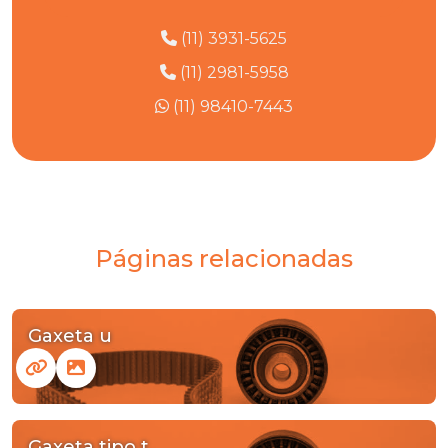
(11) 3931-5625
(11) 2981-5958
(11) 98410-7443
Páginas relacionadas
Gaxeta u
Gaxeta tipo t