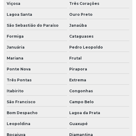
Viçosa
Três Corações
Lagoa Santa
Ouro Preto
São Sebastião do Paraíso
Janaúba
Formiga
Cataguases
Januária
Pedro Leopoldo
Mariana
Frutal
Ponte Nova
Pirapora
Três Pontas
Extrema
Itabirito
Congonhas
São Francisco
Campo Belo
Bom Despacho
Lagoa da Prata
Leopoldina
Guaxupé
Bocaiuva
Diamantina