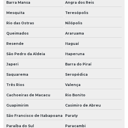
Barra Mansa
Angra dos Reis
Mesquita
Teresópolis
Rio das Ostras
Nilópolis
Queimados
Araruama
Resende
Itaguaí
São Pedro da Aldeia
Itaperuna
Japeri
Barra do Piraí
Saquarema
Seropédica
Três Rios
Valença
Cachoeiras de Macacu
Rio Bonito
Guapimirim
Casimiro de Abreu
São Francisco de Itabapoana
Paraty
Paraíba do Sul
Paracambi