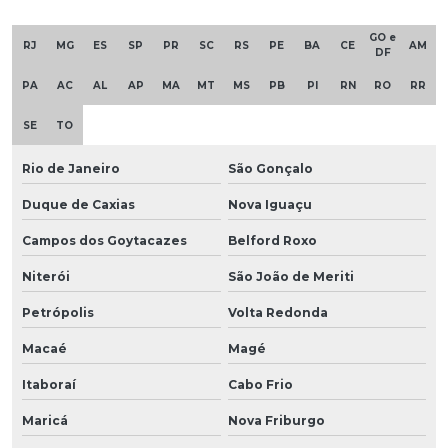
GO e
RJ
MG
ES
SP
PR
SC
RS
PE
BA
CE
AM
DF
PA
AC
AL
AP
MA
MT
MS
PB
PI
RN
RO
RR
SE
TO
Rio de Janeiro
São Gonçalo
Duque de Caxias
Nova Iguaçu
Campos dos Goytacazes
Belford Roxo
Niterói
São João de Meriti
Petrópolis
Volta Redonda
Macaé
Magé
Itaboraí
Cabo Frio
Maricá
Nova Friburgo