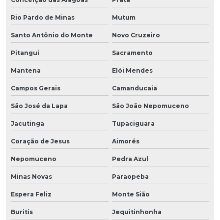
Rio Pardo de Minas
Mutum
Santo Antônio do Monte
Novo Cruzeiro
Pitangui
Sacramento
Mantena
Elói Mendes
Campos Gerais
Camanducaia
São José da Lapa
São João Nepomuceno
Jacutinga
Tupaciguara
Coração de Jesus
Aimorés
Nepomuceno
Pedra Azul
Minas Novas
Paraopeba
Espera Feliz
Monte Sião
Buritis
Jequitinhonha