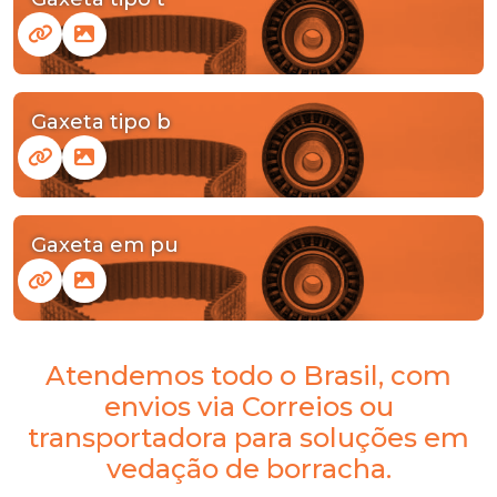
Gaxeta tipo b
Gaxeta em pu
Atendemos todo o Brasil, com
envios via Correios ou
transportadora para soluções em
vedação de borracha.