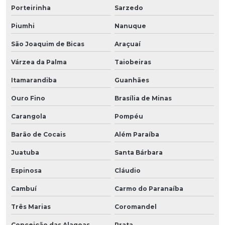
Porteirinha
Sarzedo
Piumhi
Nanuque
São Joaquim de Bicas
Araçuaí
Várzea da Palma
Taiobeiras
Itamarandiba
Guanhães
Ouro Fino
Brasília de Minas
Carangola
Pompéu
Barão de Cocais
Além Paraíba
Juatuba
Santa Bárbara
Espinosa
Cláudio
Cambuí
Carmo do Paranaíba
Três Marias
Coromandel
Conceição das Alagoas
Prata