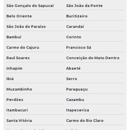
São Gonçalo do Sapucaí
São João da Ponte
Belo Oriente
Buritizeiro
São João do Paraíso
Carandaí
Bambuí
Corinto
Carmo do Cajuru
Francisco Sá
Raul Soares
Conceição do Mato Dentro
Inhapim
Abaeté
Ibiá
Serro
Muzambinho
Paraguaçu
Perdões
Caxambu
Itambacuri
Itapecerica
Santa Vitória
Carmo do Rio Claro